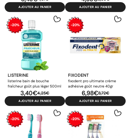
AJOUTER AU PANIER
AJOUTER AU PANIER
-20%
-20%
LISTERINE
FIXODENT
listerine bain de bouche
fixodent pro ultimate crème
fraîcheur goût plus léger 500ml
adhésive goût neutre 40gr
3,40€
6,98€
4,25€
8,72€
AJOUTER AU PANIER
AJOUTER AU PANIER
-20%
-20%