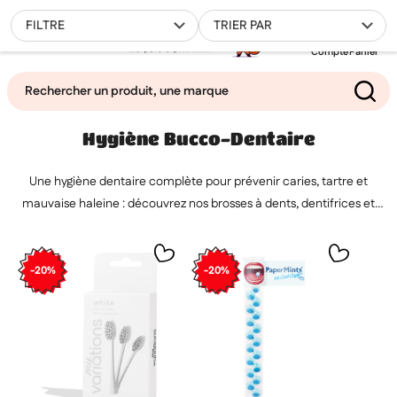
0
FILTRE
TRIER PAR
Compte
Panier
Hygiène Bucco-Dentaire
Mes favoris
Une hygiène dentaire complète pour prévenir caries, tartre et
Filtrer
mauvaise haleine : découvrez nos brosses à dents, dentifrices et
soins spécialisés adaptés à toute la famille.
-20%
-20%