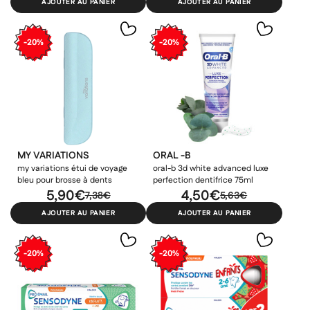
AJOUTER AU PANIER
AJOUTER AU PANIER
-20%
-20%
MY VARIATIONS
ORAL -B
my variations étui de voyage
oral-b 3d white advanced luxe
bleu pour brosse à dents
perfection dentifrice 75ml
5,90€
4,50€
7,38€
5,63€
AJOUTER AU PANIER
AJOUTER AU PANIER
-20%
-20%