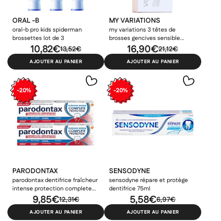
ORAL -B
MY VARIATIONS
oral-b pro kids spiderman
my variations 3 têtes de
brossettes lot de 3
brosses gencives sensible
10,82€
blanches
16,90€
13,52€
21,12€
AJOUTER AU PANIER
AJOUTER AU PANIER
-20%
-20%
PARODONTAX
SENSODYNE
parodontax dentifrice fraîcheur
sensodyne répare et protège
intense protection complete
dentifrice 75ml
2x75ml
9,85€
5,58€
12,31€
6,97€
AJOUTER AU PANIER
AJOUTER AU PANIER