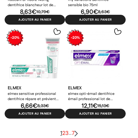
dentifrice blancheur lot de
sensible bio 75ml
2x75ml
8,63€
6,90€
10,79€
8,63€
AJOUTER AU PANIER
AJOUTER AU PANIER
-20%
-20%
ELMEX
ELMEX
elmex sensitive professional
elmex opti-émail dentifrice
dentifrice répare et prévient
émail professional lot de
75ml
6,66€
2x75ml
12,11€
8,33€
15,13€
AJOUTER AU PANIER
AJOUTER AU PANIER
1
2
3
7
…