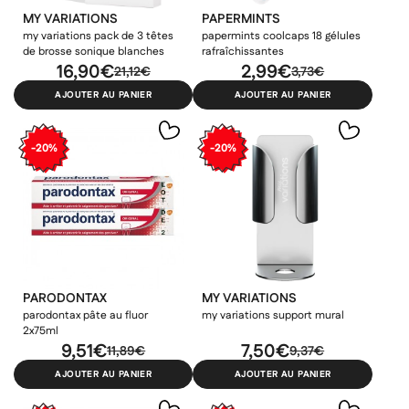
MY VARIATIONS
PAPERMINTS
my variations pack de 3 têtes
papermints coolcaps 18 gélules
de brosse sonique blanches
rafraîchissantes
16,90€
2,99€
21,12€
3,73€
AJOUTER AU PANIER
AJOUTER AU PANIER
-20%
-20%
PARODONTAX
MY VARIATIONS
parodontax pâte au fluor
my variations support mural
2x75ml
9,51€
7,50€
11,89€
9,37€
AJOUTER AU PANIER
AJOUTER AU PANIER