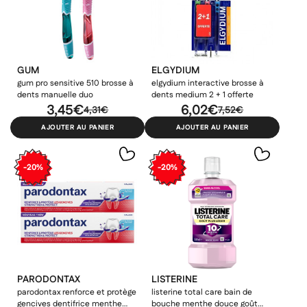
GUM
ELGYDIUM
gum pro sensitive 510 brosse à
elgydium interactive brosse à
dents manuelle duo
dents medium 2 + 1 offerte
3,45€
6,02€
×
4,31€
7,52€
×
×
Connexion
Créer une liste d'envies
AJOUTER AU PANIER
AJOUTER AU PANIER
((modalTitle))
×
Ajouter à ma liste d'envies
Vous devez être connecté pour ajouter des produits à votre
Nom de la liste d'envies
-20%
-20%
((confirmMessage))
liste d'envies.
add_circle_outline
Créer une nouvelle liste
((cancelText))
((modalDeleteText))
Annuler
Créer une liste d'envies
Annuler
Connexion
PARODONTAX
LISTERINE
parodontax renforce et protège
listerine total care bain de
gencives dentifrice menthe
bouche menthe douce goût