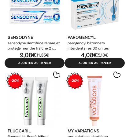
SENSODYNE
PAROGENCYL
sensodyne dentifrice répare et
parogencyl bâtonnets
protège menthe fraîche 2 x
interdentaires 30 unités
75ml
9,08€
4,08€
11,35€
5,10€
AJOUTER AU PANIER
AJOUTER AU PANIER
-20%
-20%
FLUOCARIL
MY VARIATIONS
fluocaril bi-fluoré 145mg
my variations dentifrice