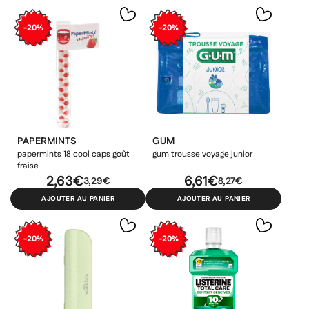
-20%
-20%
PAPERMINTS
GUM
papermints 18 cool caps goût
gum trousse voyage junior
fraise
2,63€
6,61€
3,29€
8,27€
AJOUTER AU PANIER
AJOUTER AU PANIER
-20%
-20%