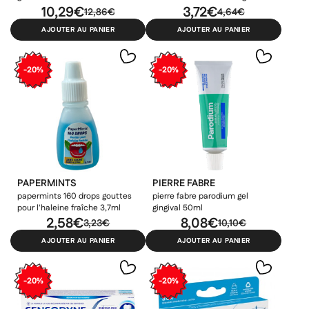
fraîche 2x75ml
10,29€
plus léger 500ml
3,72€
12,86€
4,64€
AJOUTER AU PANIER
AJOUTER AU PANIER
-20%
-20%
PAPERMINTS
PIERRE FABRE
papermints 160 drops gouttes
pierre fabre parodium gel
pour l'haleine fraîche 3,7ml
gingival 50ml
2,58€
8,08€
3,23€
10,10€
AJOUTER AU PANIER
AJOUTER AU PANIER
-20%
-20%