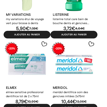
MY VARIATIONS
LISTERINE
my variations étui de voyage
listerine total care bain de
vert pour brosse à dents
bouche dents et gencives
5,90€
500ml
3,72€
7,38€
4,64€
AJOUTER AU PANIER
AJOUTER AU PANIER
-20%
-20%
ELMEX
MERIDOL
elmex sensitive professional
meridol dentifrice soin des
dentifrice lot de 2 x 75ml
gencives irritées 2x75ml
8,79€
10,44€
10,99€
13,06€