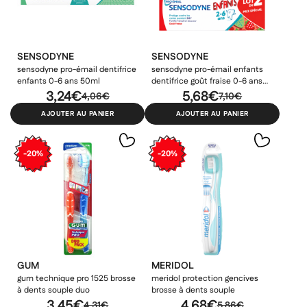
SENSODYNE
SENSODYNE
sensodyne pro-émail dentifrice
sensodyne pro-émail enfants
enfants 0-6 ans 50ml
dentifrice goût fraise 0-6 ans
3,24€
2x50ml
5,68€
4,06€
7,10€
AJOUTER AU PANIER
AJOUTER AU PANIER
-20%
-20%
GUM
MERIDOL
gum technique pro 1525 brosse
meridol protection gencives
à dents souple duo
brosse à dents souple
3,45€
4,68€
4,31€
5,86€