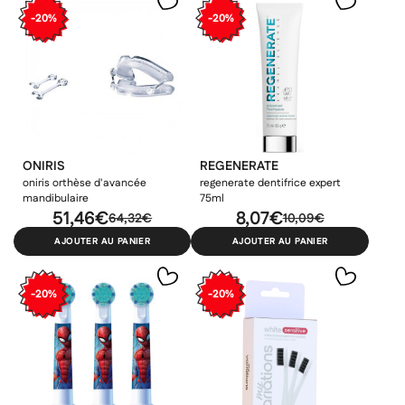
-20%
-20%
ONIRIS
REGENERATE
oniris orthèse d'avancée
regenerate dentifrice expert
mandibulaire
75ml
51,46€
8,07€
64,32€
10,09€
AJOUTER AU PANIER
AJOUTER AU PANIER
-20%
-20%