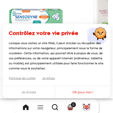
contrôlez votre vie privée
Lorsque vous visitez un site Web, il peut stocker ou récupérer des
SENSODYNE
SAFORELLE
informations sur votre navigateur, principalement sous la forme de
sensodyne pro-émail dentifrice
saforelle mousse lavante
«cookies». Cette information, qui pourrait être à propos de vous, de
enfants 0-6 ans 50ml
250ml
vos préférences, ou de votre appareil internet (ordinateur, tablette
3,24€
8,33€
4,06€
10,4
ou mobile), est principalement utilisée pour faire fonctionner le site
AJOUTER AU PANIER
AJOUTER AU PAN
comme vous le souhaitez.
Politique de cookie
Je refuse
Ajouter au panier
Je choisis
OK pour moi !
0