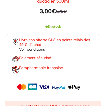
quotidien 500ml
3,00€
3,76€
En stock
Livraison offerte GLS en points relais dès
49 € d’achat
Voir conditions
Paiement sécurisé
Parapharmacie française
×
×
Connexion
Créer une liste d'envies
×
Ajouter à ma liste d'envies
Vous devez être connecté pour ajouter des produits à votre
Nom de la liste d'envies
liste d'envies.