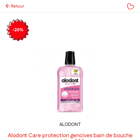
Retour
Mes favoris
-20%
ALODONT
Alodont Care protection gencives bain de bouche