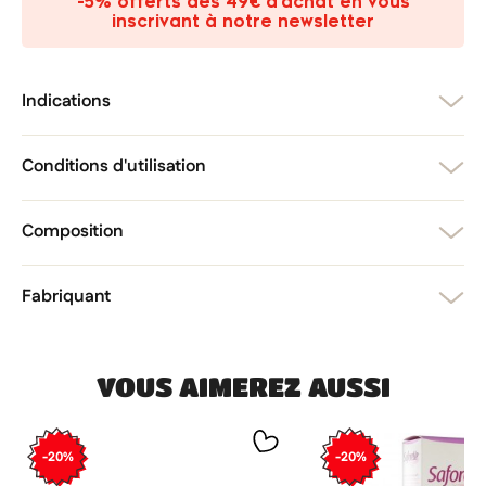
-5% offerts dès 49€ d’achat en vous
add_circle_outline
Créer une nouvelle liste
inscrivant à notre newsletter
Annuler
Créer une liste d'envies
Annuler
Connexion
Indications
Conditions d'utilisation
Composition
Fabriquant
VOUS AIMEREZ AUSSI
-20%
-20%