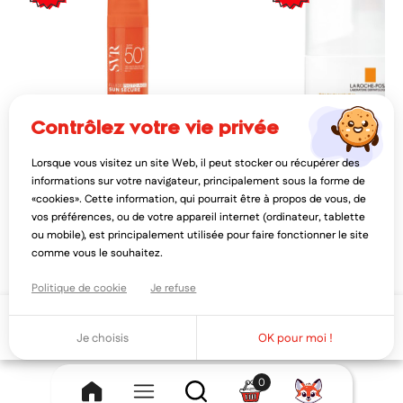
contrôlez votre vie privée
Lorsque vous visitez un site Web, il peut stocker ou récupérer des
SVR
LA ROCHE-POSAY
informations sur votre navigateur, principalement sous la forme de
svr sun secure fluide photo-age
la roche-posay anthelios
«cookies». Cette information, qui pourrait être à propos de vous, de
spf50+ - 40ml
solaire teinté clair spf5
vos préférences, ou de votre appareil internet (ordinateur, tablette
12,95€
15,29€
16,19€
17,
ou mobile), est principalement utilisée pour faire fonctionner le site
AJOUTER AU PANIER
AJOUTER AU PAN
comme vous le souhaitez.
Politique de cookie
Je refuse
Ajouter au panier
Je choisis
OK pour moi !
0