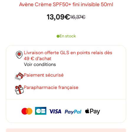
Avène Crème SPF50+ fini invisible 50ml
13,09€
16,37€
En stock
Livraison offerte GLS en points relais dès
49 € d’achat
Voir conditions
Paiement sécurisé
Parapharmacie française
×
×
Connexion
Créer une liste d'envies
×
Ajouter à ma liste d'envies
Vous devez être connecté pour ajouter des produits à votre
Nom de la liste d'envies
liste d'envies.