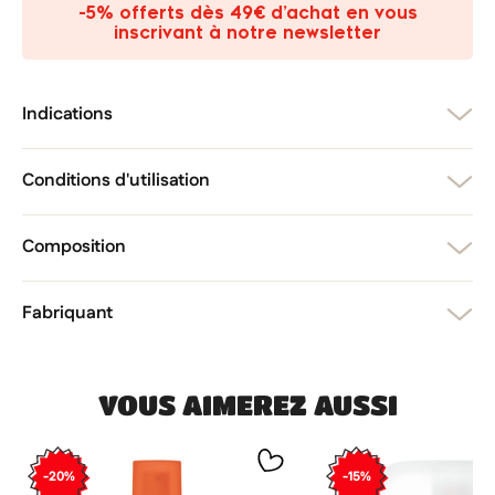
-5% offerts dès 49€ d’achat en vous
add_circle_outline
Créer une nouvelle liste
inscrivant à notre newsletter
Annuler
Créer une liste d'envies
Annuler
Connexion
Indications
Conditions d'utilisation
Composition
Fabriquant
VOUS AIMEREZ AUSSI
-20%
-15%