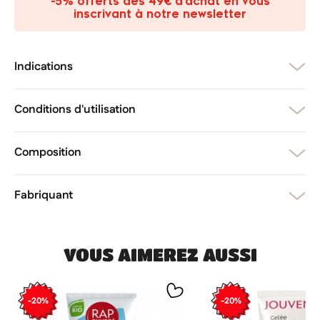
-5% offerts dès 49€ d’achat en vous
add_circle_outline
Créer une nouvelle liste
inscrivant à notre newsletter
Annuler
Créer une liste d'envies
Annuler
Connexion
Indications
Conditions d'utilisation
Composition
Fabriquant
VOUS AIMEREZ AUSSI
-20%
-20%