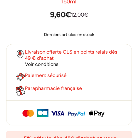
150ml
9,60€
12,00€
Derniers articles en stock
Livraison offerte GLS en points relais dès
49 € d’achat
Voir conditions
Paiement sécurisé
Parapharmacie française
×
×
Connexion
Créer une liste d'envies
×
Ajouter à ma liste d'envies
Vous devez être connecté pour ajouter des produits à votre
Nom de la liste d'envies
liste d'envies.