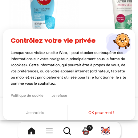
contrôlez votre vie privée
Lorsque vous visitez un site Web, il peut stocker ou récupérer des
RAP PHYTO
JOUVENCE DE L'ABBÉ 
informations sur votre navigateur, principalement sous la forme de
rap phyto gel fraîcheur jambes
jouvence de l'abbe soury 
«cookies». Cette information, qui pourrait être à propos de vous, de
légères menthol bio 150ml
fresh jambes légères 60m
vos préférences, ou de votre appareil internet (ordinateur, tablette
9,60€
7,22€
12,00€
9,0
ou mobile), est principalement utilisée pour faire fonctionner le site
AJOUTER AU PANIER
AJOUTER AU PAN
comme vous le souhaitez.
Politique de cookie
Je refuse
Ajouter au panier
Je choisis
OK pour moi !
0