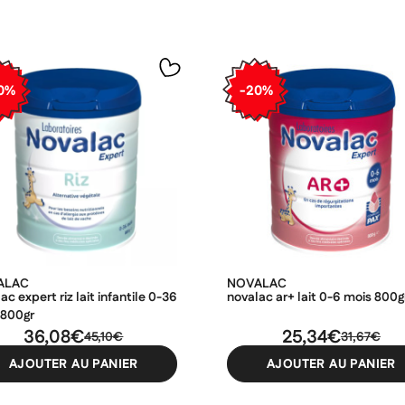
0%
-20%
ALAC
NOVALAC
ac expert riz lait infantile 0-36
novalac ar+ lait 0-6 mois 800g
 800gr
36,08€
25,34€
45,10€
31,67€
AJOUTER AU PANIER
AJOUTER AU PANIER