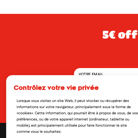
5€ offerts dès 49€ d’achat sur votre
contrôlez votre vie privée
En soumettant ce formulaire, 
qui peut en découler. Vous réf
Lorsque vous visitez un site Web, il peut stocker ou récupérer des
Oui, je veux découvrir les no
informations sur votre navigateur, principalement sous la forme de
«cookies». Cette information, qui pourrait être à propos de vous, de vos
préférences, ou de votre appareil internet (ordinateur, tablette ou
mobile), est principalement utilisée pour faire fonctionner le site
comme vous le souhaitez.