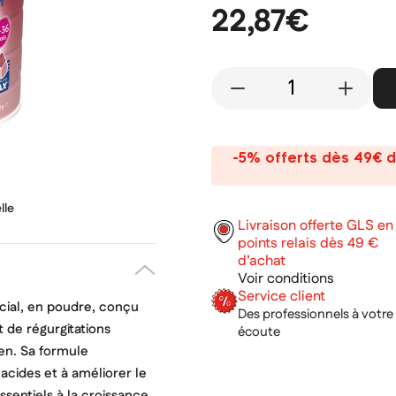
22,87€
-
+
-5% offerts dès 49€ d
lle
Livraison offerte GLS en
points relais dès 49 €
d’achat
Voir conditions
Service client
écial, en poudre, conçu
Des professionnels à votre
t de régurgitations
écoute
en. Sa formule
acides et à améliorer le
ssentiels à la croissance