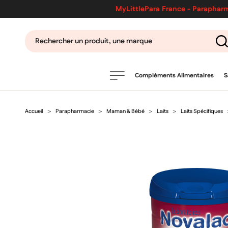
MyLittlePara France - Parapharm
Compléments Alimentaires
S
Accueil
Parapharmacie
Maman & Bébé
Laits
Laits Spécifiques
PRODUITS
filtres
CATÉGORIES
MARQUES