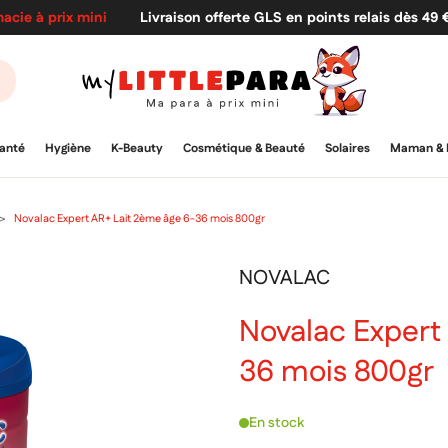
acie à prix mini
Livraison offerte GLS en points relais dès 49
anté
Hygiène
K-Beauty
Cosmétique & Beauté
Solaires
Maman & 
Novalac Expert AR+ Lait 2ème âge 6-36 mois 800gr
NOVALAC
Novalac Expert
36 mois 800gr
En stock