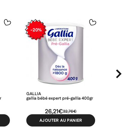
-20%
-20%
GALLIA
NOVALAC
r
gallia bébé expert pré-gallia 400gr
novalac exp
800gr
26,21€
3
32,76€
AJOUTER AU PANIER
AJO