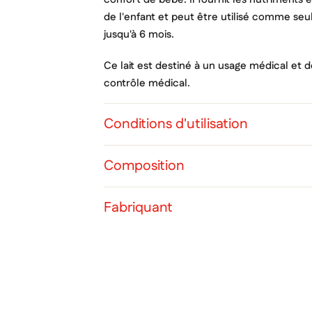
de l'enfant et peut être utilisé comme seu
jusqu'à 6 mois.
Ce lait est destiné à un usage médical et do
contrôle médical.
Conditions d'utilisation
Composition
Cré
Co
Ajo
Fabriquant
Nom d
Vous 
add_circle_outline
Ann
Ann