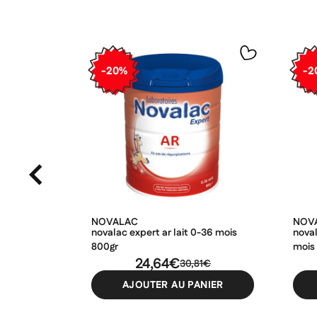
-20%
-2
NOVALAC
NOV
novalac expert ar lait 0-36 mois
noval
800gr
mois
24,64€
30,81€
AJOUTER AU PANIER