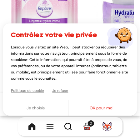
contrôlez votre vie privée
Lorsque vous visitez un site Web, il peut stocker ou récupérer des
REPLENS
HYDRALIN
informations sur votre navigateur, principalement sous la forme de
replens lingettes hygiène intime 25
hydralin apaisa lingettes
«cookies». Cette information, qui pourrait être à propos de vous, de
lingettes
extrait lotus 10 lingettes
vos préférences, ou de votre appareil internet (ordinateur, tablette
3,94€
3,22€
4,92€
4,0
ou mobile), est principalement utilisée pour faire fonctionner le site
AJOUTER AU PANIER
AJOUTER AU PAN
comme vous le souhaitez.
Politique de cookie
Je refuse
Ajouter au panier
Je choisis
OK pour moi !
0