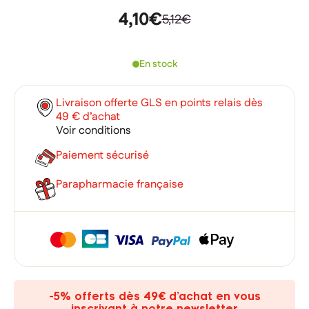
4,10€
5,12€
En stock
Livraison offerte GLS en points relais dès
49 € d’achat
Voir conditions
Paiement sécurisé
Parapharmacie française
×
×
Connexion
Créer une liste d'envies
×
Ajouter à ma liste d'envies
Vous devez être connecté pour ajouter des produits à votre
Nom de la liste d'envies
-5% offerts dès 49€ d’achat en vous
liste d'envies.
inscrivant à notre newsletter