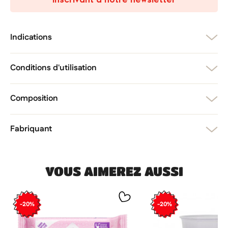
add_circle_outline
Créer une nouvelle liste
Annuler
Créer une liste d'envies
Annuler
Connexion
Indications
Conditions d'utilisation
Composition
Fabriquant
VOUS AIMEREZ AUSSI
-20%
-20%