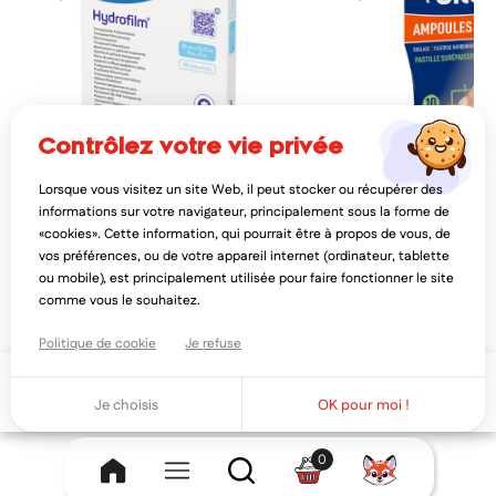
contrôlez votre vie privée
Lorsque vous visitez un site Web, il peut stocker ou récupérer des
PAUL HARTMANN
URGO
informations sur votre navigateur, principalement sous la forme de
hartmann hydrofilm pansement
urgo ampoules protect tal
«cookies». Cette information, qui pourrait être à propos de vous, de
transparent 10x12,5cm
surépaissie 10 pansemen
vos préférences, ou de votre appareil internet (ordinateur, tablette
20,83€
11,99€
26,04€
13,
ou mobile), est principalement utilisée pour faire fonctionner le site
AJOUTER AU PANIER
AJOUTER AU PAN
comme vous le souhaitez.
Politique de cookie
Je refuse
Ajouter au panier
Je choisis
OK pour moi !
0