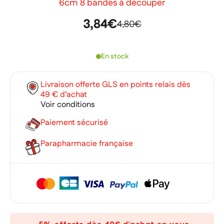
6cm 8 bandes à découper
3,84€
4,80€
En stock
Livraison offerte GLS en points relais dès
49 € d’achat
Voir conditions
Paiement sécurisé
Parapharmacie française
×
×
Connexion
Créer une liste d'envies
×
Ajouter à ma liste d'envies
Vous devez être connecté pour ajouter des produits à votre
Nom de la liste d'envies
liste d'envies.