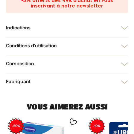
-5% offerts dès 49€ d’achat en vous
add_circle_outline
Créer une nouvelle liste
inscrivant à notre newsletter
Annuler
Créer une liste d'envies
Annuler
Connexion
Indications
Conditions d'utilisation
Composition
Fabriquant
VOUS AIMEREZ AUSSI
-20%
-10%