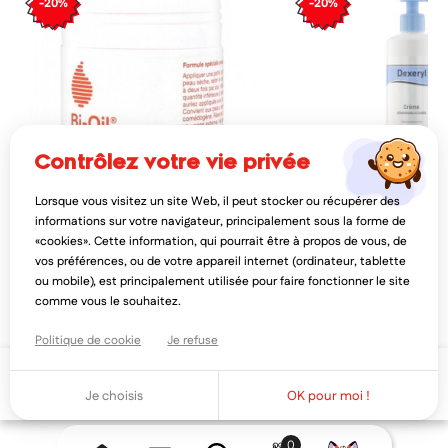
-20%
-20%
contrôlez votre vie privée
Lorsque vous visitez un site Web, il peut stocker ou récupérer des
BI-OIL
DEXERYL
informations sur votre navigateur, principalement sous la forme de
bi-oil gel peaux sèche 50ml
dexeryl crème sécheres
«cookies». Cette information, qui pourrait être à propos de vous, de
500gr
vos préférences, ou de votre appareil internet (ordinateur, tablette
11,08€
13,31€
13,85€
16,
ou mobile), est principalement utilisée pour faire fonctionner le site
AJOUTER AU PANIER
AJOUTER AU PAN
comme vous le souhaitez.
Politique de cookie
Je refuse
Ajouter au panier
Je choisis
OK pour moi !
0