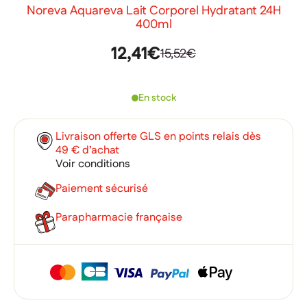
Noreva Aquareva Lait Corporel Hydratant 24H
400ml
12,41€
15,52€
En stock
Livraison offerte GLS en points relais dès
49 € d’achat
Voir conditions
Paiement sécurisé
Parapharmacie française
×
×
Connexion
Créer une liste d'envies
×
Ajouter à ma liste d'envies
Vous devez être connecté pour ajouter des produits à votre
Nom de la liste d'envies