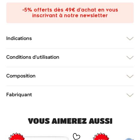
liste d'envies.
-5% offerts dès 49€ d’achat en vous
add_circle_outline
Créer une nouvelle liste
inscrivant à notre newsletter
Annuler
Créer une liste d'envies
Annuler
Connexion
Indications
Conditions d'utilisation
Composition
Fabriquant
VOUS AIMEREZ AUSSI