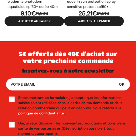
bioderma photoderm
eucerin sun protection spray
aquafluide spf50+ dorée 40ml
sensitive protect spf50+
9,10€
200ml
25,21€
11,38€
31,51€
AJOUTER AU PANIER
AJOUTER AU PANIER
5€ offerts dès 49€ d’achat sur
votre prochaine commande
inscrivez-vous à notre newsletter
En soumettant ce formulaire, j'accepte que les informations
saisies soient utilisées dans le cadre de ma demande et de la
relation commerciale qui peut en découler. Vous référer à la
politique de confidentialité
.
Oui, je veux découvrir les nouveautés, réductions et bons plans
santé de vos partenaires (Désinscription possible à tout
moment, aucun spam).