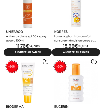
UNIFARCO
KORRES
unifarco solaire spf 50+ spray
korres yoghurt kids comfort
absolu 100ml
sunscreen émulsion corps et
11,76€
visage spf50 - 150ml
15,96€
14,70€
19,96€
AJOUTER AU PANIER
AJOUTER AU PANIER
-20%
-20%
BIODERMA
EUCERIN