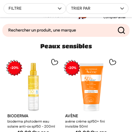
0
FILTRE
TRIER PAR
Compte
Panier
Peaux sensibles
Mes favoris
Filtrer
-20%
-20%
BIODERMA
AVÈNE
bioderma photoderm eau
avène crème spf50+ fini
solaire anti-ox spf50 - 200ml
invisible 50ml