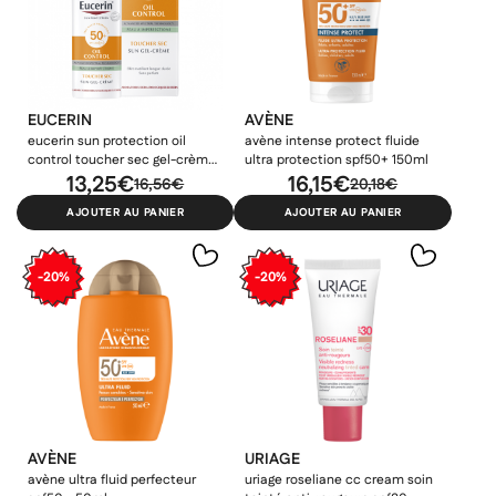
EUCERIN
AVÈNE
eucerin sun protection oil
avène intense protect fluide
control toucher sec gel-crème
ultra protection spf50+ 150ml
spf50+ 50ml
13,25€
16,15€
16,56€
20,18€
AJOUTER AU PANIER
AJOUTER AU PANIER
-20%
-20%
AVÈNE
URIAGE
avène ultra fluid perfecteur
uriage roseliane cc cream soin