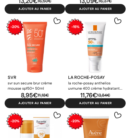
13,20€
13,09€
16,50€
16,37€
AJOUTER AU PANIER
AJOUTER AU PANIER
-20%
-15%
SVR
LA ROCHE-POSAY
svr sun secure brur crème
la roche-posay anthelios
mousse spf50+ 50ml
uvmune 400 crème hydratante
8,95€
teintée spf50+ 50ml
11,76€
11,18€
13,84€
AJOUTER AU PANIER
AJOUTER AU PANIER
-20%
-20%