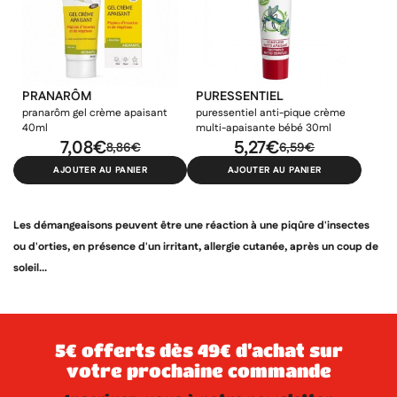
×
((modalTitle))
×
Ajouter à ma liste d'envies
Vous devez être connecté pour ajouter des produits à votre
Nom de la liste d'envies
((confirmMessage))
liste d'envies.
add_circle_outline
Créer une nouvelle liste
PRANARÔM
PURESSENTIEL
pranarôm gel crème apaisant
puressentiel anti-pique crème
((cancelText))
((modalDeleteText))
40ml
multi-apaisante bébé 30ml
Annuler
Créer une liste d'envies
Annuler
Connexion
7,08€
5,27€
8,86€
6,59€
AJOUTER AU PANIER
AJOUTER AU PANIER
Les démangeaisons peuvent être une réaction à une piqûre d'insectes
ou d'orties, en présence d'un irritant, allergie cutanée, après un coup de
soleil...
5€ offerts dès 49€ d’achat sur
votre prochaine commande