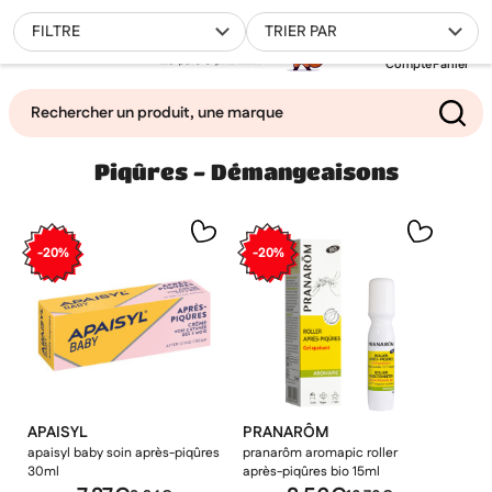
0
FILTRE
TRIER PAR
Compte
Panier
Piqûres - Démangeaisons
Mes favoris
Filtrer
-20%
-20%
APAISYL
PRANARÔM
apaisyl baby soin après-piqûres
pranarôm aromapic roller
30ml
après-piqûres bio 15ml