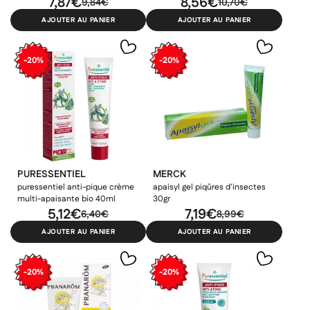
7,87€
8,56€
9,84€
10,70€
AJOUTER AU PANIER
AJOUTER AU PANIER
-20%
-20%
PURESSENTIEL
MERCK
puressentiel anti-pique crème
apaisyl gel piqûres d'insectes
multi-apaisante bio 40ml
30gr
5,12€
7,19€
6,40€
8,99€
AJOUTER AU PANIER
AJOUTER AU PANIER
-20%
-20%
×
×
Connexion
Créer une liste d'envies