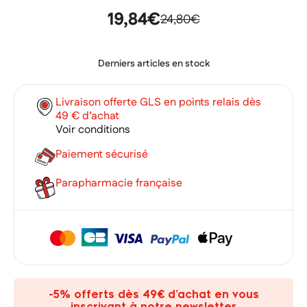
19,84€
24,80€
Derniers articles en stock
Livraison offerte GLS en points relais dès
49 € d’achat
Voir conditions
Paiement sécurisé
Parapharmacie française
×
×
Connexion
Créer une liste d'envies
×
Ajouter à ma liste d'envies
Vous devez être connecté pour ajouter des produits à votre
Nom de la liste d'envies
liste d'envies.
add_circle_outline
Créer une nouvelle liste
-5% offerts dès 49€ d’achat en vous
inscrivant à notre newsletter