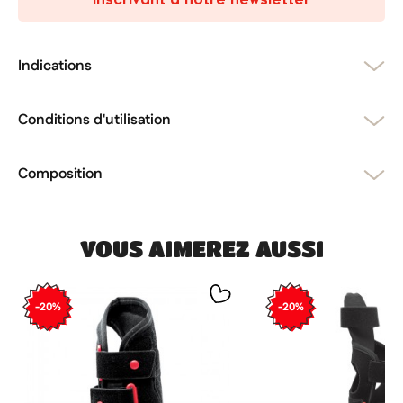
Annuler
Créer une liste d'envies
Annuler
Connexion
Indications
Conditions d'utilisation
Composition
VOUS AIMEREZ AUSSI
-20%
-20%