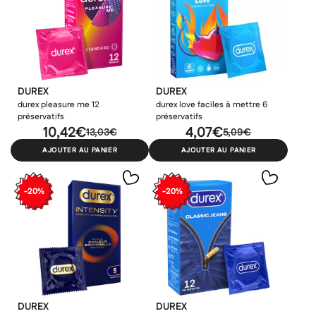
DUREX
DUREX
durex pleasure me 12
durex love faciles à mettre 6
préservatifs
préservatifs
10,42€
4,07€
13,03€
5,09€
AJOUTER AU PANIER
AJOUTER AU PANIER
-20%
-20%
DUREX
DUREX