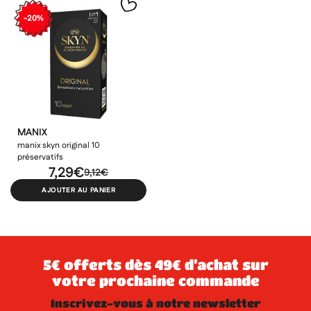
-20%
MANIX
manix skyn original 10
préservatifs
7,29€
9,12€
AJOUTER AU PANIER
5€ offerts dès 49€ d’achat sur
votre prochaine commande
inscrivez-vous à notre newsletter