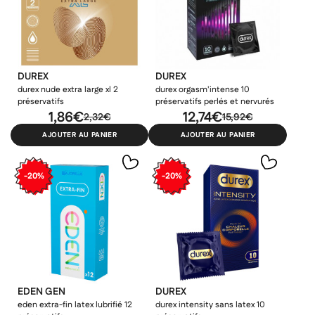
DUREX
DUREX
durex nude extra large xl 2
durex orgasm'intense 10
préservatifs
préservatifs perlés et nervurés
1,86€
12,74€
2,32€
15,92€
AJOUTER AU PANIER
AJOUTER AU PANIER
-20%
-20%
EDEN GEN
DUREX
eden extra-fin latex lubrifié 12
durex intensity sans latex 10