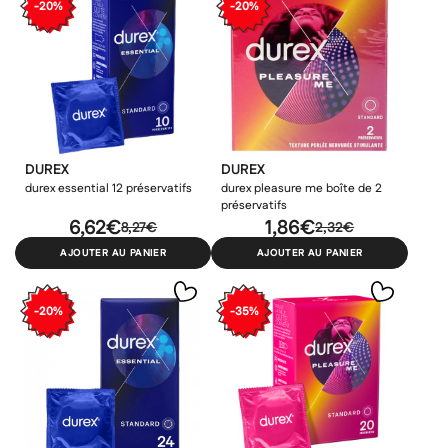
-20%
-20%
DUREX
DUREX
durex essential 12 préservatifs
durex pleasure me boîte de 2
préservatifs
6,62€
1,86€
8,27€
2,32€
AJOUTER AU PANIER
AJOUTER AU PANIER
-20%
-35%