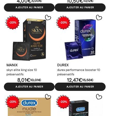
4,00€
10,50€
5,00€
13,12€
AJOUTER AU PANIER
AJOUTER AU PANIER
-20%
-20%
MANIX
DUREX
skyn elite king size 10
durex performance booster 10
préservatifs
préservatifs
8,01€
12,47€
10,01€
15,58€
AJOUTER AU PANIER
AJOUTER AU PANIER
-20%
-20%