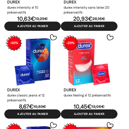
DUREX
DUREX
durex intensity xl 10
durex intensity sans latex 20
préservatifs
préservatifs
10,63€
20,93€
13,29€
26,16€
AJOUTER AU PANIER
AJOUTER AU PANIER
-20%
-20%
DUREX
DUREX
durex classic jeans xl 12
durex feeling xl 12 préservatifs
préservatifs
8,67€
10,45€
10,83€
13,06€
AJOUTER AU PANIER
AJOUTER AU PANIER