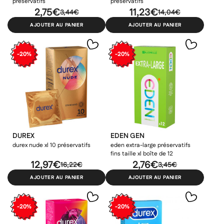
préservatifs
préservatifs
2,75€
11,23€
3,44€
14,04€
AJOUTER AU PANIER
AJOUTER AU PANIER
-20%
-20%
DUREX
EDEN GEN
durex nude xl 10 préservatifs
eden extra-large préservatifs
fins taille xl boîte de 12
12,97€
2,76€
16,22€
3,45€
AJOUTER AU PANIER
AJOUTER AU PANIER
-20%
-20%