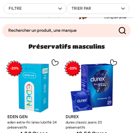
0
FILTRE
TRIER PAR
Compte
Panier
Préservatifs masculins
Mes favoris
Filtrer
-20%
-20%
EDEN GEN
DUREX
eden extra-fin latex lubrifié 24
durex classic jeans 20
préservatifs
préservatifs