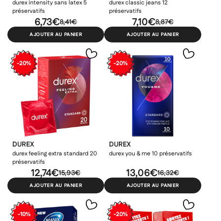
durex intensity sans latex 5
durex classic jeans 12
préservatifs
préservatifs
6,73€
7,10€
8,41€
8,87€
AJOUTER AU PANIER
AJOUTER AU PANIER
-20%
-20%
DUREX
DUREX
durex feeling extra standard 20
durex you & me 10 préservatifs
préservatifs
12,74€
13,06€
15,93€
16,32€
AJOUTER AU PANIER
AJOUTER AU PANIER
×
×
×
Connexion
Créer une liste d'envies
-10%
-20%
((modalTitle))