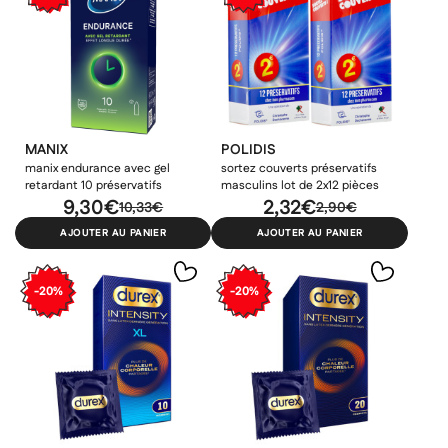
×
Ajouter à ma liste d'envies
Vous devez être connecté pour ajouter des produits à votre
Nom de la liste d'envies
((confirmMessage))
liste d'envies.
add_circle_outline
Créer une nouvelle liste
((cancelText))
((modalDeleteText))
Annuler
Créer une liste d'envies
Annuler
Connexion
MANIX
POLIDIS
manix endurance avec gel
sortez couverts préservatifs
retardant 10 préservatifs
masculins lot de 2x12 pièces
9,30€
2,32€
10,33€
2,90€
AJOUTER AU PANIER
AJOUTER AU PANIER
-20%
-20%