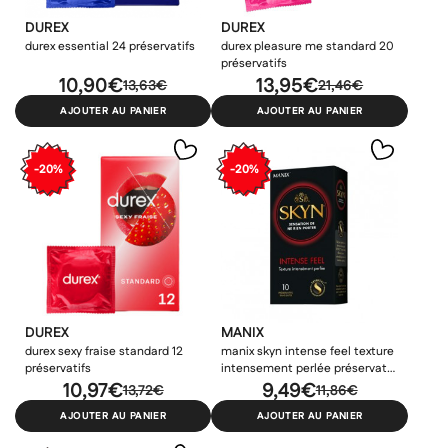
DUREX
DUREX
durex essential 24 préservatifs
durex pleasure me standard 20
préservatifs
10,90€
13,95€
13,63€
21,46€
AJOUTER AU PANIER
AJOUTER AU PANIER
-20%
-20%
DUREX
MANIX
durex sexy fraise standard 12
manix skyn intense feel texture
préservatifs
intensement perlée préservatif
10,97€
boites 10
9,49€
13,72€
11,86€
AJOUTER AU PANIER
AJOUTER AU PANIER