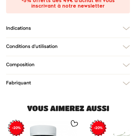
-5% offerts dès 49€ d’achat en vous
add_circle_outline
Créer une nouvelle liste
inscrivant à notre newsletter
Annuler
Créer une liste d'envies
Annuler
Connexion
Indications
Conditions d'utilisation
Composition
Fabriquant
VOUS AIMEREZ AUSSI
-20%
-20%