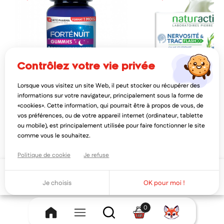
contrôlez votre vie privée
Lorsque vous visitez un site Web, il peut stocker ou récupérer des
FORTÉ PHARMA
NATURACTIVE
informations sur votre navigateur, principalement sous la forme de
forté pharma forté nuit 30 gummies
naturactive nervosité & t
«cookies». Cette information, qui pourrait être à propos de vous, de
comprimés
vos préférences, ou de votre appareil internet (ordinateur, tablette
14,46€
5,47€
18,07€
6,8
ou mobile), est principalement utilisée pour faire fonctionner le site
AJOUTER AU PANIER
AJOUTER AU PAN
comme vous le souhaitez.
Politique de cookie
Je refuse
Ajouter au panier
Je choisis
OK pour moi !
0