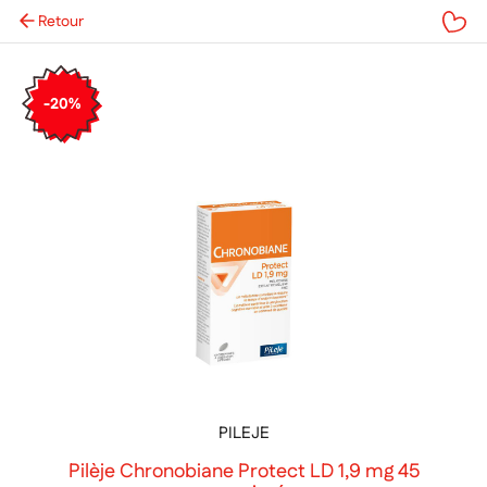
Retour
Mes favoris
-20%
PILEJE
Pilèje Chronobiane Protect LD 1,9 mg 45