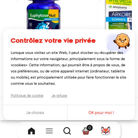
contrôlez votre vie privée
Lorsque vous visitez un site Web, il peut stocker ou récupérer des
BAYER
ARKOPHARMA
informations sur votre navigateur, principalement sous la forme de
bayer euphytosenuit 30 gommes
arkopharma arkorelax so
«cookies». Cette information, qui pourrait être à propos de vous, de
myrtille
8h 30 comprimés format 
vos préférences, ou de votre appareil internet (ordinateur, tablette
11,28€
12,33€
14,09€
15,
ou mobile), est principalement utilisée pour faire fonctionner le site
AJOUTER AU PANIER
AJOUTER AU PAN
comme vous le souhaitez.
Politique de cookie
Je refuse
Ajouter au panier
Je choisis
OK pour moi !
0