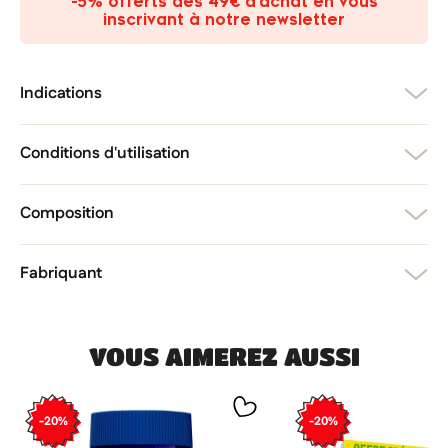
-5% offerts dès 49€ d’achat en vous
add_circle_outline
Créer une nouvelle liste
inscrivant à notre newsletter
Annuler
Créer une liste d'envies
Annuler
Connexion
Indications
Conditions d'utilisation
Composition
Fabriquant
VOUS AIMEREZ AUSSI
-20%
-20%