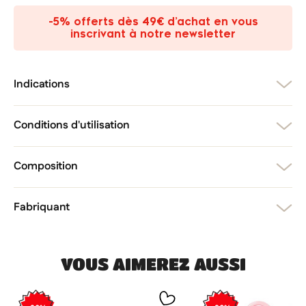
liste d'envies.
-5% offerts dès 49€ d’achat en vous
add_circle_outline
Créer une nouvelle liste
inscrivant à notre newsletter
Annuler
Créer une liste d'envies
Annuler
Connexion
Indications
Conditions d'utilisation
Composition
Fabriquant
VOUS AIMEREZ AUSSI