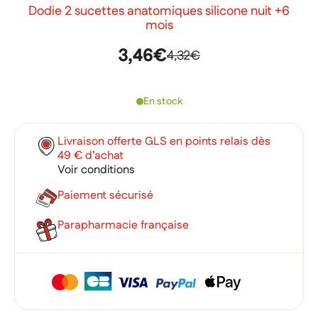
Dodie 2 sucettes anatomiques silicone nuit +6
mois
3,46€
4,32€
En stock
Livraison offerte GLS en points relais dès
49 € d’achat
Voir conditions
Paiement sécurisé
Parapharmacie française
×
×
Connexion
Créer une liste d'envies
×
Ajouter à ma liste d'envies
Vous devez être connecté pour ajouter des produits à votre
Nom de la liste d'envies