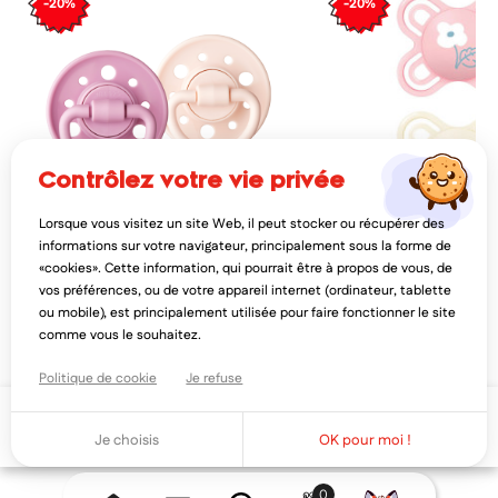
-20%
-20%
contrôlez votre vie privée
Lorsque vous visitez un site Web, il peut stocker ou récupérer des
DODIE
MAM
informations sur votre navigateur, principalement sous la forme de
dodie 2 sucettes caoutchouc jardin
mam perfect naissance 
«cookies». Cette information, qui pourrait être à propos de vous, de
botanique 0-6 mois
orthodontiques 0 - 2 mois
vos préférences, ou de votre appareil internet (ordinateur, tablette
6,02€
8,97€
7,52€
11,2
ou mobile), est principalement utilisée pour faire fonctionner le site
AJOUTER AU PANIER
AJOUTER AU PAN
comme vous le souhaitez.
Politique de cookie
Je refuse
Ajouter au panier
Je choisis
OK pour moi !
0