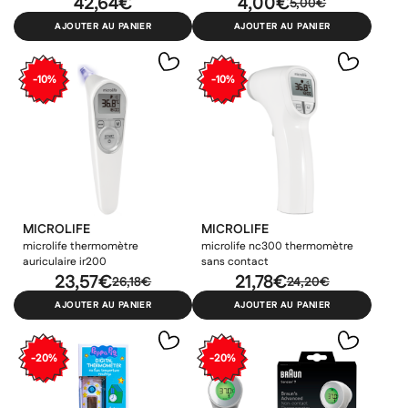
42,64€
4,00€
5,00€
AJOUTER AU PANIER
AJOUTER AU PANIER
-10%
-10%
MICROLIFE
MICROLIFE
microlife thermomètre
microlife nc300 thermomètre
auriculaire ir200
sans contact
23,57€
21,78€
26,18€
24,20€
AJOUTER AU PANIER
AJOUTER AU PANIER
-20%
-20%
×
×
Connexion
Créer une liste d'envies