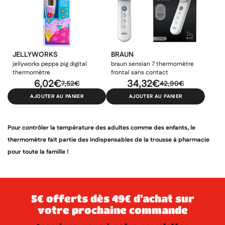
×
((modalTitle))
×
Ajouter à ma liste d'envies
Vous devez être connecté pour ajouter des produits à votre
Nom de la liste d'envies
((confirmMessage))
liste d'envies.
add_circle_outline
Créer une nouvelle liste
JELLYWORKS
BRAUN
jellyworks peppa pig digital
braun sensian 7 thermomètre
((cancelText))
((modalDeleteText))
thermomètre
frontal sans contact
Annuler
Créer une liste d'envies
Annuler
Connexion
6,02€
34,32€
7,52€
42,90€
AJOUTER AU PANIER
AJOUTER AU PANIER
Pour contrôler la température des adultes comme des enfants, le
thermomètre fait partie des indispensables de la trousse à pharmacie
pour toute la famille !
5€ offerts dès 49€ d’achat sur
votre prochaine commande