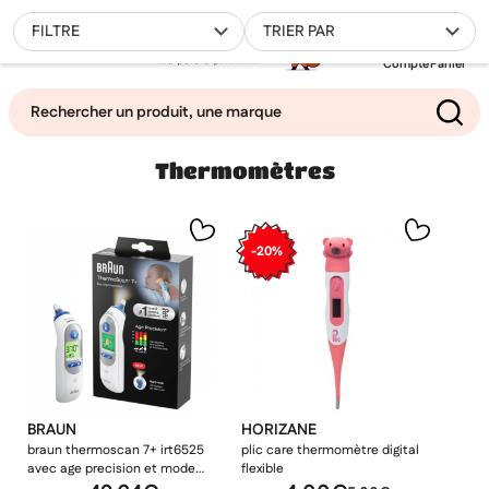
0
FILTRE
TRIER PAR
Compte
Panier
Thermomètres
Mes favoris
Filtrer
-20%
BRAUN
HORIZANE
braun thermoscan 7+ irt6525
plic care thermomètre digital
avec age precision et mode
flexible
nuit