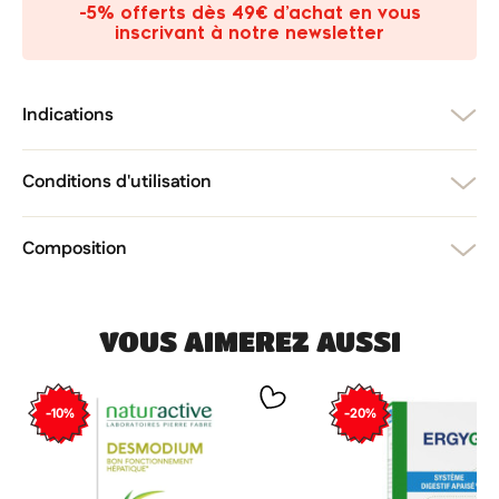
-5% offerts dès 49€ d’achat en vous
inscrivant à notre newsletter
Annuler
Créer une liste d'envies
Annuler
Connexion
Indications
Conditions d'utilisation
Composition
VOUS AIMEREZ AUSSI
-10%
-20%