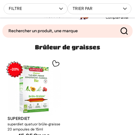
0
FILTRE
TRIER PAR
Compte
Panier
Brûleur de graisses
Mes favoris
Filtrer
-20%
SUPERDIET
superdiet quatuor brûle-graisse
20 ampoules de 15ml