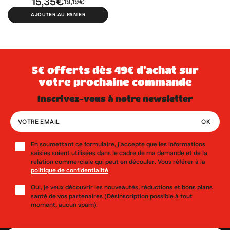
15,35€
19,19€
AJOUTER AU PANIER
×
×
×
Connexion
Créer une liste d'envies
((modalTitle))
×
Ajouter à ma liste d'envies
5€ offerts dès 49€ d’achat sur
Vous devez être connecté pour ajouter des produits à votre
Nom de la liste d'envies
((confirmMessage))
votre prochaine commande
liste d'envies.
inscrivez-vous à notre newsletter
add_circle_outline
Créer une nouvelle liste
((cancelText))
((modalDeleteText))
Annuler
Créer une liste d'envies
Annuler
Connexion
En soumettant ce formulaire, j'accepte que les informations
saisies soient utilisées dans le cadre de ma demande et de la
relation commerciale qui peut en découler. Vous référer à la
politique de confidentialité
.
Oui, je veux découvrir les nouveautés, réductions et bons plans
santé de vos partenaires (Désinscription possible à tout
moment, aucun spam).