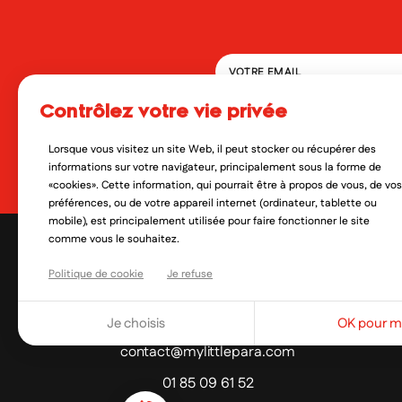
contrôlez votre vie privée
En soumettant ce formulaire, 
qui peut en découler. Vous réf
Lorsque vous visitez un site Web, il peut stocker ou récupérer des
Oui, je veux découvrir les no
informations sur votre navigateur, principalement sous la forme de
«cookies». Cette information, qui pourrait être à propos de vous, de vos
préférences, ou de votre appareil internet (ordinateur, tablette ou
mobile), est principalement utilisée pour faire fonctionner le site
comme vous le souhaitez.
Politique de cookie
Je refuse
Je choisis
OK pour mo
contact@mylittlepara.com
01 85 09 61 52