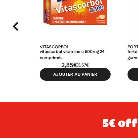
VITASCORBOL
FOR
vitascorbol vitamine c 500mg 24
forté
comprimés
gum
2,85€
3,57€
AJOUTER AU PANIER
5€ offerts dès 49€ d’achat sur votre