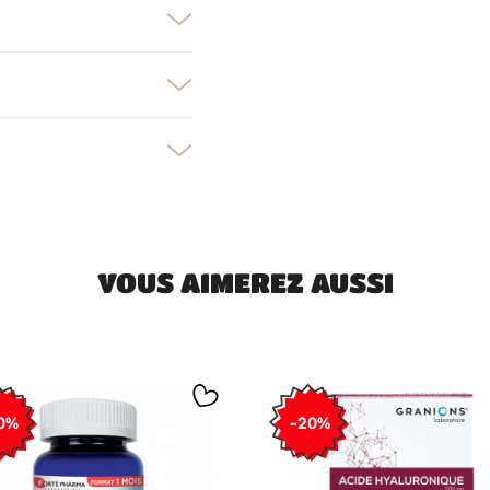
devez être connecté pour ajouter des produits à votre liste d'envies.
Créer une nouvelle liste
uler
Connexion
uler
Créer une liste d'envies
VOUS AIMEREZ AUSSI
0%
-20%