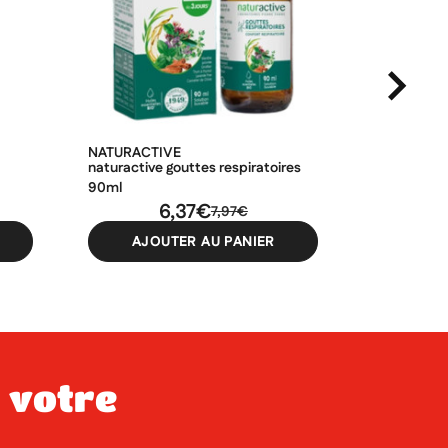
NATURACTIVE
PEDIAKID
naturactive gouttes respiratoires
pediakid p'
90ml
30ml
6,37€
7,97€
AJOUTER AU PANIER
AJO