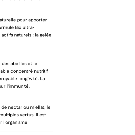
aturelle pour apporter
rmule Bio ultra-
ctifs naturels : la gelée
 des abeilles et le
able concentré nutritif
ncroyable longévité. La
ur l'immunité.
 de nectar ou miellat, le
er une liste d'envies
ultiples vertus. Il est
nnexion
r l'organisme.
uter à ma liste d'envies
e la liste d'envies