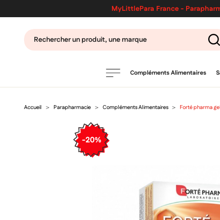
MyLittlePara France - Parapharm
Compléments Alimentaires
S
Accueil
Parapharmacie
Compléments Alimentaires
Forté pharma ge
PRODUITS
filtres
-20%
CATÉGORIES
MARQUES