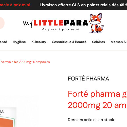
acie à prix mini
Livraison offerte GLS en points relais dès 49
anté
Hygiène
K-Beauty
Cosmétique & Beauté
Solaires
Maman & 
lée royale bio 2000mg 20 ampoules
FORTÉ PHARMA
Forté pharma ge
2000mg 20 am
Derniers articles en stock