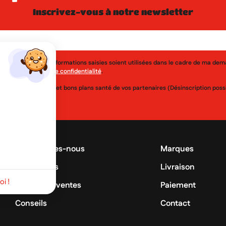
inscrivez-vous à notre newsletter
j'accepte que les informations saisies soient utilisées dans le cadre de ma de
érer à la
politique de confidentialité
.
uveautés, réductions et bons plans santé de vos partenaires (Désinscription po
Qui sommes-nous
Marques
Promotions
Livraison
i !
Meilleures ventes
Paiement
Conseils
Contact