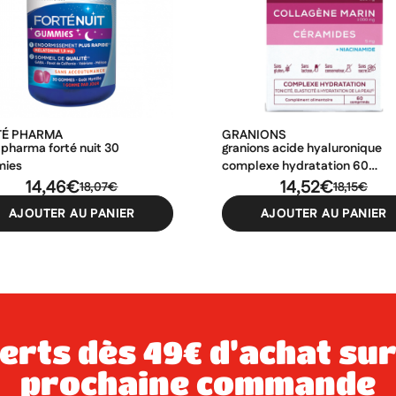
TÉ PHARMA
GRANIONS
 pharma forté nuit 30
granions acide hyaluronique
mies
complexe hydratation 60
14,46€
comprimés
14,52€
18,07€
18,15€
AJOUTER AU PANIER
AJOUTER AU PANIER
prochaine commande