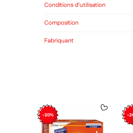
Vous 
Conditions d'utilisation
add_circle_outline
Composition
Ann
Ann
Fabriquant
-20%
-2