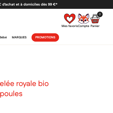
 € d’achat et à domiciles dès 99 €*
0
Mes favoris
Compte
Panier
Bébé
MARQUES
PROMOTIONS
lée royale bio
poules