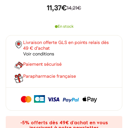
11,37€
14,21€
En stock
Livraison offerte GLS en points relais dès
49 € d’achat
Voir conditions
Paiement sécurisé
Parapharmacie française
×
×
Connexion
Créer une liste d'envies
×
Ajouter à ma liste d'envies
Vous devez être connecté pour ajouter des produits à votre
Nom de la liste d'envies
-5% offerts dès 49€ d’achat en vous
liste d'envies.
inscrivant à notre newsletter