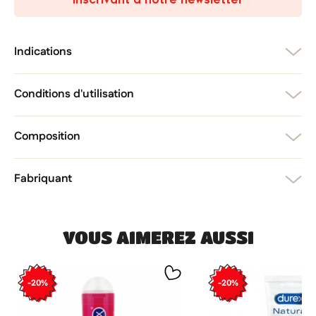
add_circle_outline
Créer une nouvelle liste
Annuler
Créer une liste d'envies
Annuler
Connexion
Indications
Conditions d'utilisation
Composition
Fabriquant
VOUS AIMEREZ AUSSI
-20%
-20%