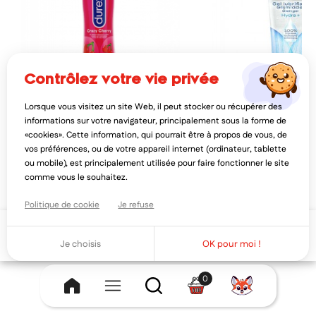
contrôlez votre vie privée
Lorsque vous visitez un site Web, il peut stocker ou récupérer des
DUREX
DUREX
informations sur votre navigateur, principalement sous la forme de
durex crazy cherry gel lubrifiant
durex natural gel lubrifia
«cookies». Cette information, qui pourrait être à propos de vous, de
cerise 100ml
100ml
vos préférences, ou de votre appareil internet (ordinateur, tablette
11,37€
11,66€
14,21€
14,
ou mobile), est principalement utilisée pour faire fonctionner le site
AJOUTER AU PANIER
AJOUTER AU PAN
comme vous le souhaitez.
Politique de cookie
Je refuse
Ajouter au panier
Je choisis
OK pour moi !
0