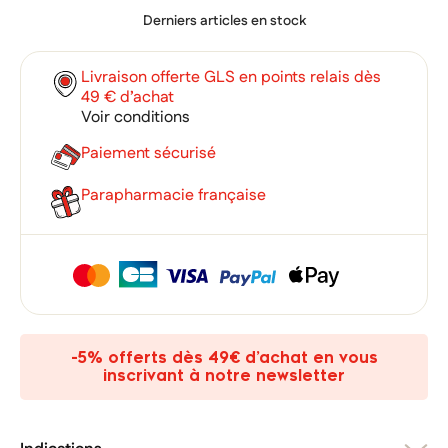
Derniers articles en stock
Livraison offerte GLS en points relais dès
49 € d’achat
Voir conditions
Paiement sécurisé
Parapharmacie française
×
×
Connexion
Créer une liste d'envies
×
-5% offerts dès 49€ d’achat en vous
Ajouter à ma liste d'envies
Vous devez être connecté pour ajouter des produits à votre
Nom de la liste d'envies
inscrivant à notre newsletter
liste d'envies.
add_circle_outline
Créer une nouvelle liste