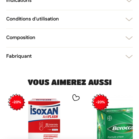
Indications
Annuler
Créer une liste d'envies
Annuler
Connexion
Conditions d'utilisation
Composition
Fabriquant
VOUS AIMEREZ AUSSI
-20%
-20%