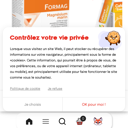
contrôlez votre vie privée
Lorsque vous visitez un site Web, il peut stocker ou récupérer des
PILEJE
VITAMIN'22
informations sur votre navigateur, principalement sous la forme de
pileje formag magnésium marin 90
vitamin'22 caféine + ener
«cookies». Cette information, qui pourrait être à propos de vous, de
comprimés
14 sticks
vos préférences, ou de votre appareil internet (ordinateur, tablette
14,35€
5,32€
17,94€
8,1
ou mobile), est principalement utilisée pour faire fonctionner le site
AJOUTER AU PANIER
AJOUTER AU PAN
comme vous le souhaitez.
Politique de cookie
Je refuse
Ajouter au panier
Je choisis
OK pour moi !
0