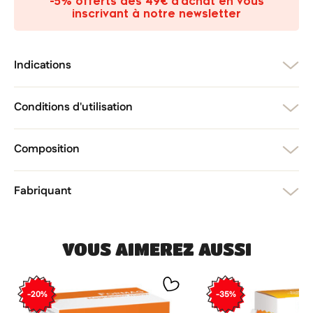
-5% offerts dès 49€ d’achat en vous
add_circle_outline
Créer une nouvelle liste
inscrivant à notre newsletter
Annuler
Créer une liste d'envies
Annuler
Connexion
Indications
Conditions d'utilisation
Composition
Fabriquant
VOUS AIMEREZ AUSSI
-20%
-35%