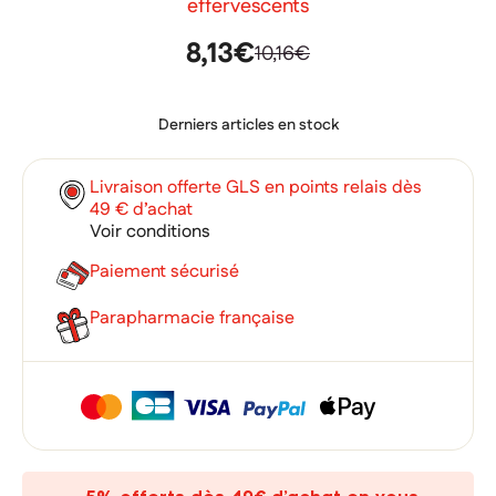
effervescents
8,13€
10,16€
Derniers articles en stock
Livraison offerte GLS en points relais dès
49 € d’achat
Voir conditions
Paiement sécurisé
Parapharmacie française
×
×
Connexion
Créer une liste d'envies
×
Ajouter à ma liste d'envies
Vous devez être connecté pour ajouter des produits à votre
Nom de la liste d'envies
liste d'envies.