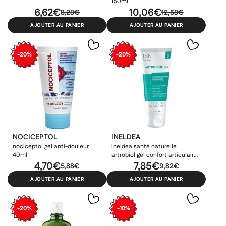
150ml
6,62€
10,06€
8,28€
12,58€
AJOUTER AU PANIER
AJOUTER AU PANIER
-20%
-20%
NOCICEPTOL
INELDEA
nociceptol gel anti-douleur
ineldea santé naturelle
40ml
artrobiol gel confort articulaire
4,70€
& musculaire 100ml
7,85€
5,88€
9,82€
AJOUTER AU PANIER
AJOUTER AU PANIER
-20%
-10%