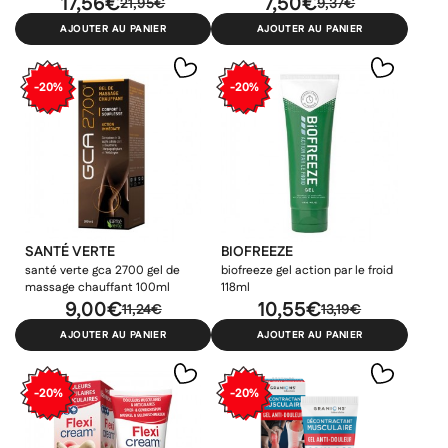
17,56€
7,50€
21,95€
9,37€
AJOUTER AU PANIER
AJOUTER AU PANIER
-20%
-20%
SANTÉ VERTE
BIOFREEZE
santé verte gca 2700 gel de
biofreeze gel action par le froid
massage chauffant 100ml
118ml
9,00€
10,55€
11,24€
13,19€
AJOUTER AU PANIER
AJOUTER AU PANIER
-20%
-20%