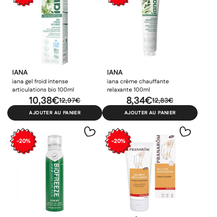
IANA
IANA
iana gel froid intense
iana crème chauffante
articulations bio 100ml
relaxante 100ml
10,38€
8,34€
12,97€
12,83€
AJOUTER AU PANIER
AJOUTER AU PANIER
-20%
-20%