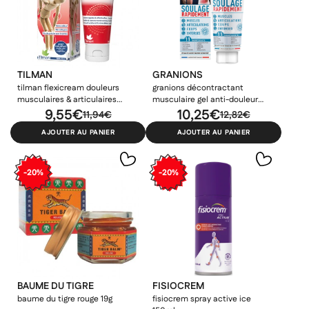
TILMAN
GRANIONS
tilman flexicream douleurs
granions décontractant
musculaires & articulaires
musculaire gel anti-douleur
100ml
9,55€
100ml
10,25€
11,94€
12,82€
AJOUTER AU PANIER
AJOUTER AU PANIER
-20%
-20%
BAUME DU TIGRE
FISIOCREM
baume du tigre rouge 19g
fisiocrem spray active ice