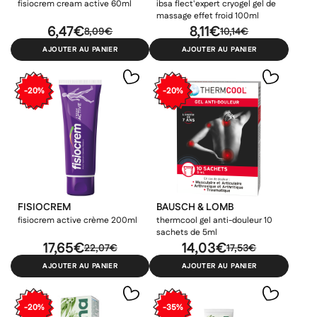
×
fisiocrem cream active 60ml
ibsa flect'expert cryogel gel de
Ajouter à ma liste d'envies
massage effet froid 100ml
Vous devez être connecté pour ajouter des produits à votre
Nom de la liste d'envies
6,47€
8,11€
((confirmMessage))
8,09€
10,14€
liste d'envies.
AJOUTER AU PANIER
AJOUTER AU PANIER
add_circle_outline
Créer une nouvelle liste
((cancelText))
((modalDeleteText))
-20%
-20%
Annuler
Créer une liste d'envies
Annuler
Connexion
FISIOCREM
BAUSCH & LOMB
fisiocrem active crème 200ml
thermcool gel anti-douleur 10
sachets de 5ml
17,65€
14,03€
22,07€
17,53€
AJOUTER AU PANIER
AJOUTER AU PANIER
-20%
-35%