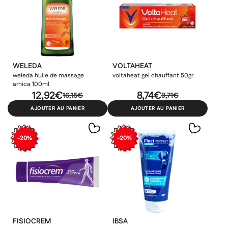
WELEDA
VOLTAHEAT
weleda huile de massage
voltaheat gel chauffant 50gr
arnica 100ml
12,92€
8,74€
16,15€
9,71€
AJOUTER AU PANIER
AJOUTER AU PANIER
-20%
-20%
×
×
×
Connexion
Créer une liste d'envies
((modalTitle))
FISIOCREM
IBSA