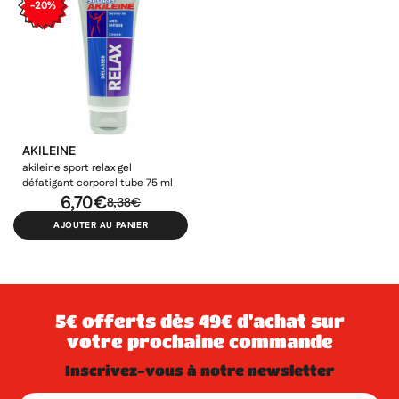
-20%
AKILEINE
akileine sport relax gel
défatigant corporel tube 75 ml
6,70€
8,38€
AJOUTER AU PANIER
5€ offerts dès 49€ d’achat sur
votre prochaine commande
inscrivez-vous à notre newsletter