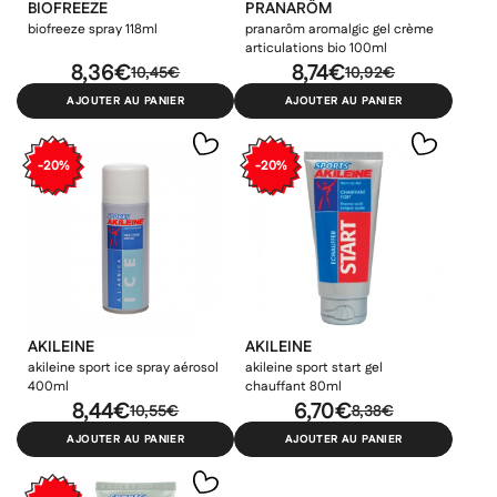
BIOFREEZE
PRANARÔM
biofreeze spray 118ml
pranarôm aromalgic gel crème
articulations bio 100ml
8,36€
8,74€
10,45€
10,92€
AJOUTER AU PANIER
AJOUTER AU PANIER
-20%
-20%
AKILEINE
AKILEINE
akileine sport ice spray aérosol
akileine sport start gel
400ml
chauffant 80ml
8,44€
6,70€
10,55€
8,38€
AJOUTER AU PANIER
AJOUTER AU PANIER