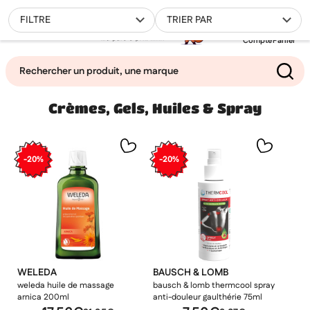
0
FILTRE
TRIER PAR
Compte
Panier
Crèmes, Gels, Huiles & Spray
Mes favoris
Filtrer
-20%
-20%
WELEDA
BAUSCH & LOMB
weleda huile de massage
bausch & lomb thermcool spray
arnica 200ml
anti-douleur gaulthérie 75ml