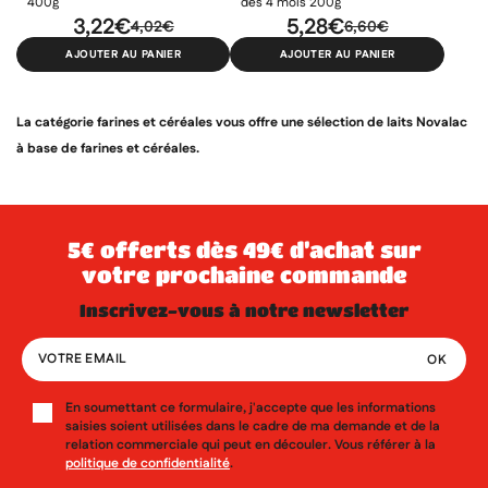
400g
dès 4 mois 200g
3,22€
5,28€
4,02€
6,60€
AJOUTER AU PANIER
AJOUTER AU PANIER
La catégorie farines et céréales vous offre une sélection de laits Novalac
à base de farines et céréales.
5€ offerts dès 49€ d’achat sur
votre prochaine commande
inscrivez-vous à notre newsletter
En soumettant ce formulaire, j'accepte que les informations
saisies soient utilisées dans le cadre de ma demande et de la
relation commerciale qui peut en découler. Vous référer à la
politique de confidentialité
.