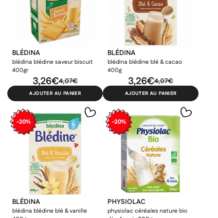
BLÉDINA
BLÉDINA
×
×
×
Connexion
Créer une liste d'envies
blédina blédine saveur biscuit
blédina blédine blé & cacao
((modalTitle))
400gr
400g
3,26€
3,26€
×
4,07€
4,07€
Ajouter à ma liste d'envies
Vous devez être connecté pour ajouter des produits à votre
Nom de la liste d'envies
AJOUTER AU PANIER
AJOUTER AU PANIER
((confirmMessage))
liste d'envies.
add_circle_outline
Créer une nouvelle liste
-20%
-20%
((cancelText))
((modalDeleteText))
Annuler
Créer une liste d'envies
Annuler
Connexion
BLÉDINA
PHYSIOLAC
blédina blédine blé & vanille
physiolac céréales nature bio