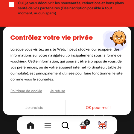
Oui, je veux découvrir les nouveautés, réductions et bons plans
santé de vos partenaires (Désinscription possible à tout
moment, aucun spam).
contrôlez votre vie privée
Lorsque vous visitez un site Web, il peut stocker ou récupérer des
contact@mylittlepara.com
informations sur votre navigateur, principalement sous la forme de
«cookies». Cette information, qui pourrait être à propos de vous, de
01 85 09 61 52
vos préférences, ou de votre appareil internet (ordinateur, tablette
ou mobile), est principalement utilisée pour faire fonctionner le site
comme vous le souhaitez.
Politique de cookie
Je refuse
Je choisis
OK pour moi !
©2026 MyLittlePara - Tous droits réservés -
By Itekpharma
0