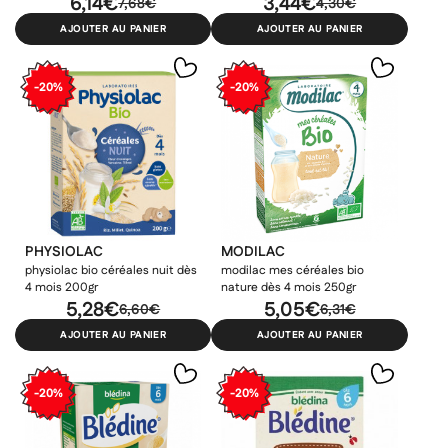
6,14€
3,44€
7,68€
4,30€
AJOUTER AU PANIER
AJOUTER AU PANIER
-20%
-20%
PHYSIOLAC
MODILAC
physiolac bio céréales nuit dès
modilac mes céréales bio
4 mois 200gr
nature dès 4 mois 250gr
5,28€
5,05€
6,60€
6,31€
AJOUTER AU PANIER
AJOUTER AU PANIER
-20%
-20%