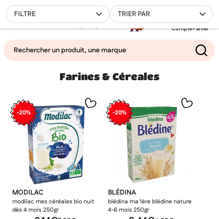
0
FILTRE
TRIER PAR
Compte
Panier
Farines & Céreales
Mes favoris
Filtrer
-20%
-20%
MODILAC
BLÉDINA
modilac mes céréales bio nuit
blédina ma 1ère blédine nature
dès 4 mois 250gr
4-6 mois 250gr